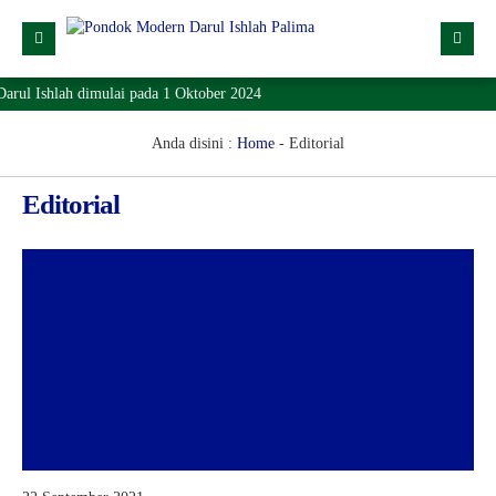
rul Ishlah dimulai pada 1 Oktober 2024
Profil
Dropdown
Anda disini :
Home
-
Editorial
Lainnya
Editorial
SPMB
Lokasi
Download
KONTAK