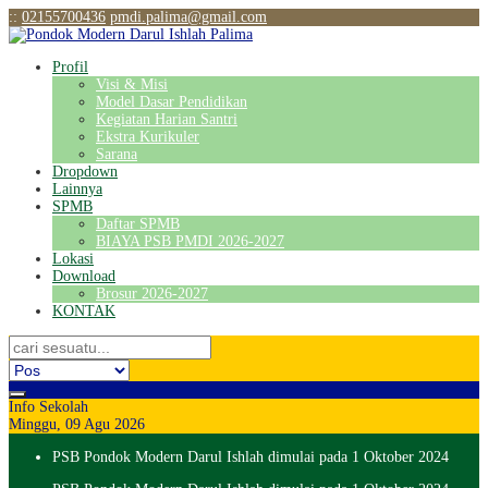
:
:
02155700436
pmdi.palima@gmail.com
Profil
Visi & Misi
Model Dasar Pendidikan
Kegiatan Harian Santri
Ekstra Kurikuler
Sarana
Dropdown
Lainnya
SPMB
Daftar SPMB
BIAYA PSB PMDI 2026-2027
Lokasi
Download
Brosur 2026-2027
KONTAK
Info Sekolah
Minggu, 09 Agu 2026
PSB Pondok Modern Darul Ishlah dimulai pada 1 Oktober 2024