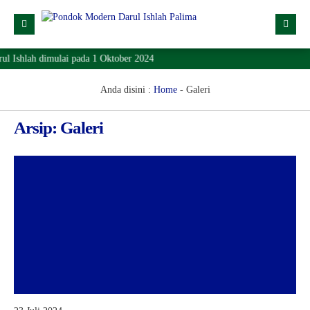
 Ishlah dimulai pada 1 Oktober 2024
Profil
Dropdown
Anda disini :
Home
-
Galeri
Lainnya
Arsip:
Galeri
SPMB
Lokasi
Download
KONTAK