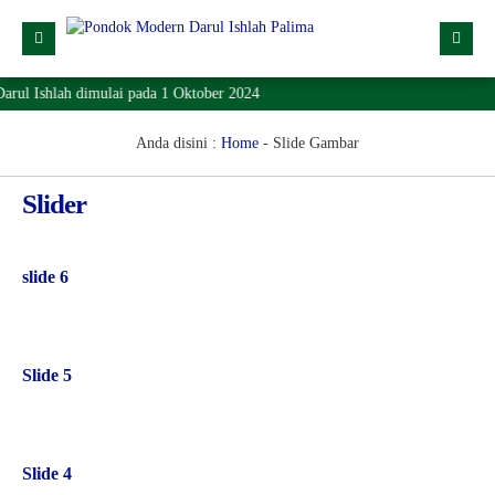
ul Ishlah dimulai pada 1 Oktober 2024
Profil
Dropdown
Anda disini :
Home
-
Slide Gambar
Lainnya
Slider
SPMB
Lokasi
slide 6
Download
KONTAK
Slide 5
Slide 4