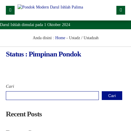
arul Ishlah dimulai pada 1 Oktober 2024
Profil
Dropdown
Anda disini :
Home
-
Ustadz / Ustadzah
KH. Nirwan
Lainnya
Nazaruddin, Lc.,MIS
Status : Pimpinan Pondok
Pimpinan Pondok
SPMB
Lokasi
Download
Cari
KONTAK
Cari
Recent Posts