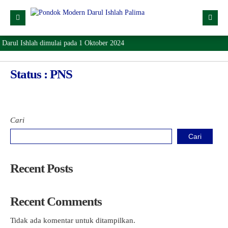
arul Ishlah dimulai pada 1 Oktober 2024
Profil
Dropdown
Status : PNS
Lainnya
SPMB
Cari
Lokasi
Cari
Download
KONTAK
Recent Posts
Recent Comments
Tidak ada komentar untuk ditampilkan.