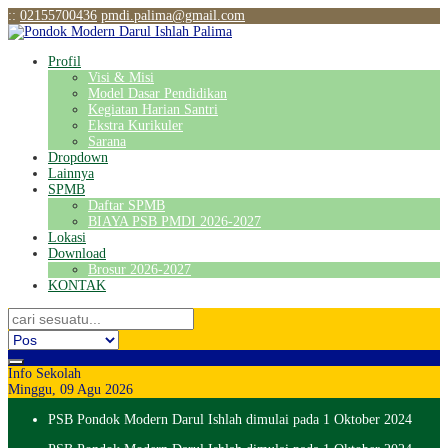
:
:
02155700436
pmdi.palima@gmail.com
Profil
Visi & Misi
Model Dasar Pendidikan
Kegiatan Harian Santri
Ekstra Kurikuler
Sarana
Dropdown
Lainnya
SPMB
Daftar SPMB
BIAYA PSB PMDI 2026-2027
Lokasi
Download
Brosur 2026-2027
KONTAK
Info Sekolah
Minggu, 09 Agu 2026
PSB Pondok Modern Darul Ishlah dimulai pada 1 Oktober 2024