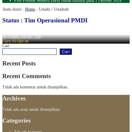
PSB Pondok Modern Darul Ishlah dimulai pada 1 Oktober 2024
Anda disini :
Home
-
Ustadz / Ustadzah
Status : Tim Operasional PMDI
Al-Ustadz Surono, SM
Guru Al-Qur'an
Cari
Cari
Recent Posts
Recent Comments
Tidak ada komentar untuk ditampilkan.
Archives
Tidak ada arsip untuk ditampilkan.
Categories
Tak ada kategori