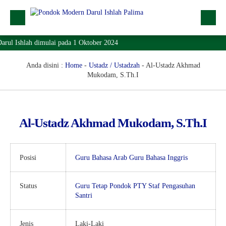
ul Ishlah dimulai pada 1 Oktober 2024
Profil
Dropdown
Anda disini :
Home
-
Ustadz / Ustadzah
-
Al-Ustadz Akhmad
Mukodam, S.Th.I
Lainnya
SPMB
Al-Ustadz Akhmad Mukodam, S.Th.I
Lokasi
Download
Posisi
Guru Bahasa Arab
Guru Bahasa Inggris
KONTAK
Status
Guru Tetap Pondok
PTY
Staf Pengasuhan
Santri
Jenis
Laki-Laki