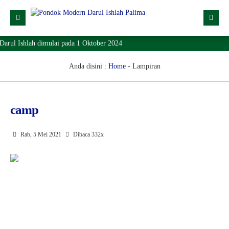
rul Ishlah dimulai pada 1 Oktober 2024
Profil
Dropdown
Anda disini :
Home
- Lampiran
Lainnya
SPMB
camp
Lokasi
Rab, 5 Mei 2021
Dibaca 332x
Download
KONTAK