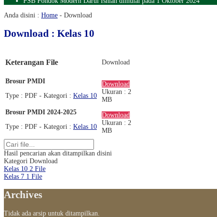
PSB Pondok Modern Darul Ishlah dimulai pada 1 Oktober 2024
Anda disini :
Home
-
Download
Download : Kelas 10
Keterangan File
Download
Brosur PMDI
Download
Ukuran : 2
Type :
PDF
- Kategori :
Kelas 10
MB
Brosur PMDI 2024-2025
Download
Ukuran : 2
Type :
PDF
- Kategori :
Kelas 10
MB
Hasil pencarian akan ditampilkan disini
Kategori Download
Kelas 10
2 File
Kelas 7
1 File
Archives
Tidak ada arsip untuk ditampilkan.