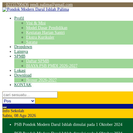
:
:
02155700436
pmdi.palima@gmail.com
Profil
Visi & Misi
Model Dasar Pendidikan
Kegiatan Harian Santri
Ekstra Kurikuler
Sarana
Dropdown
Lainnya
SPMB
Daftar SPMB
BIAYA PSB PMDI 2026-2027
Lokasi
Download
Brosur 2026-2027
KONTAK
Info Sekolah
Sabtu, 08 Agu 2026
PSB Pondok Modern Darul Ishlah dimulai pada 1 Oktober 2024