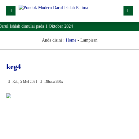
rul Ishlah dimulai pada 1 Oktober 2024
Profil
Dropdown
Anda disini :
Home
- Lampiran
Lainnya
SPMB
keg4
Lokasi
Rab, 5 Mei 2021
Dibaca 290x
Download
KONTAK