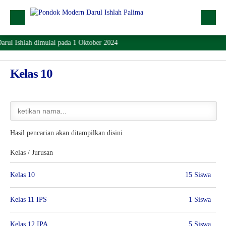
ul Ishlah dimulai pada 1 Oktober 2024
Profil
Dropdown
Kelas 10
Lainnya
SPMB
Lokasi
Hasil pencarian akan ditampilkan disini
Download
Kelas / Jurusan
KONTAK
Kelas 10
15 Siswa
Kelas 11 IPS
1 Siswa
Kelas 12 IPA
5 Siswa