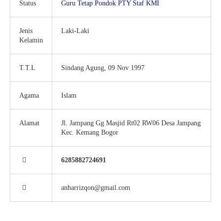
Status
Guru Tetap Pondok
PTY
Staf KMI
Jenis
Laki-Laki
Kelamin
T.T.L
Sindang Agung, 09 Nov 1997
Agama
Islam
Alamat
Jl. Jampang Gg Masjid Rt02 RW06 Desa Jampang
Kec. Kemang Bogor
6285882724691
anharrizqon@gmail.com