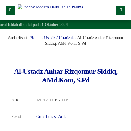
ul Ishlah dimulai pada 1 Oktober 2024
Profil
Dropdown
Anda disini :
Home
-
Ustadz / Ustadzah
-
Al-Ustadz Anhar Rizqonnur
Siddiq, AMd.Kom, S.Pd
Lainnya
SPMB
Al-Ustadz Anhar Rizqonnur Siddiq,
Lokasi
AMd.Kom, S.Pd
Download
KONTAK
NIK
1803040911970004
Posisi
Guru Bahasa Arab