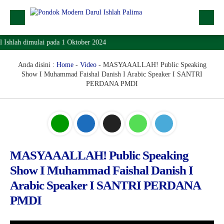
Ishlah dimulai pada 1 Oktober 2024
Profil
Dropdown
Anda disini :
Home
-
Video
-
MASYAAALLAH! Public Speaking
Show I Muhammad Faishal Danish I Arabic Speaker I SANTRI
Lainnya
PERDANA PMDI
SPMB
Lokasi
Download
MASYAAALLAH! Public Speaking
KONTAK
Show I Muhammad Faishal Danish I
Arabic Speaker I SANTRI PERDANA
PMDI