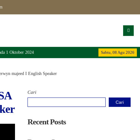
om
a 1 Oktober 2024
Sabtu, 08 Agu 2026
n majeed I English Speaker
SA
Cari
Cari
ker
Recent Posts