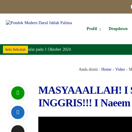
Profil
Dropdown
ul Ishlah dimulai pada 1 Oktober 2024
Info Sekolah
Anda disini :
Home
-
Video
-
M
MASYAAALLAH! I 
INGGRIS!!! I Naeem 