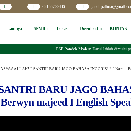
:
:
02155700436
pmdi.palima@gmail.c
Lainnya
SPMB
Lokasi
Download
KONTAK
PSB Pondok Modern Darul Ishlah dimulai pad
ASYAAALLAH! I SANTRI BARU JAGO BAHASA INGGRIS!!! I Naeem Berwy
SANTRI BARU JAGO BAHA
Berwyn majeed I English Spea