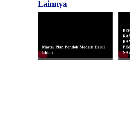
Lainnya
BE
RA
RA
Master Plan Pondok Modern Darul
PIM
Ishlah
NA