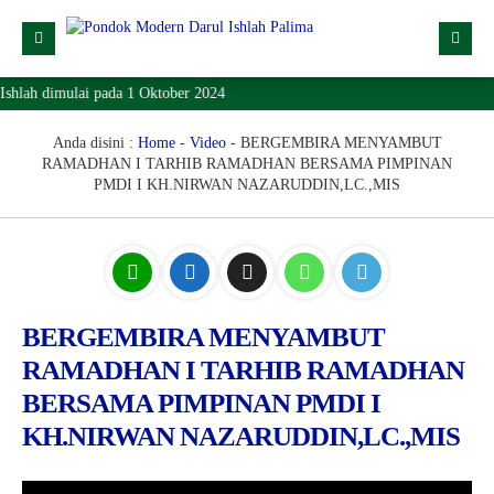
hlah dimulai pada 1 Oktober 2024
Profil
Dropdown
Anda disini :
Home
-
Video
-
BERGEMBIRA MENYAMBUT
RAMADHAN I TARHIB RAMADHAN BERSAMA PIMPINAN
Lainnya
PMDI I KH.NIRWAN NAZARUDDIN,LC.,MIS
SPMB
Lokasi
Download
BERGEMBIRA MENYAMBUT
KONTAK
RAMADHAN I TARHIB RAMADHAN
BERSAMA PIMPINAN PMDI I
KH.NIRWAN NAZARUDDIN,LC.,MIS