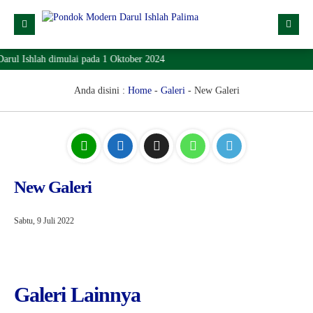
rul Ishlah dimulai pada 1 Oktober 2024
Profil
Dropdown
Anda disini :
Home
-
Galeri
-
New Galeri
Lainnya
SPMB
Lokasi
New Galeri
Download
KONTAK
Sabtu, 9 Juli 2022
Galeri Lainnya