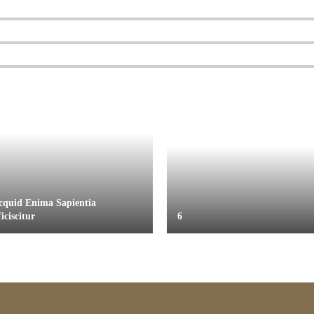
cquid Enima Sapientia
iciscitur
6