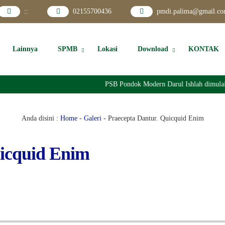
:
:
02155700436
pmdi.palima@gmail.c
Lainnya
SPMB
Lokasi
Download
KONTAK
PSB Pondok Modern Darul Ishlah dimulai
Anda disini :
Home
-
Galeri
-
Praecepta Dantur. Quicquid Enim
uicquid Enim